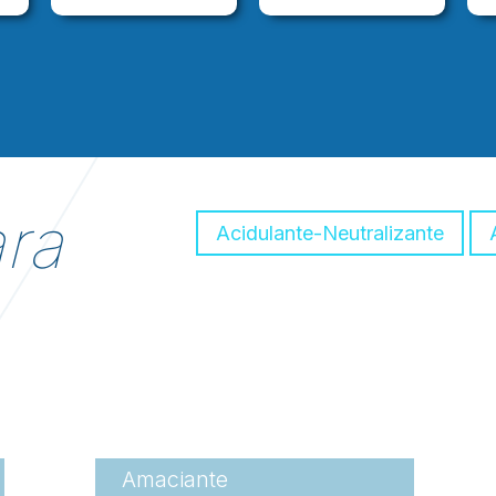
ra
Acidulante-Neutralizante
Amaciante