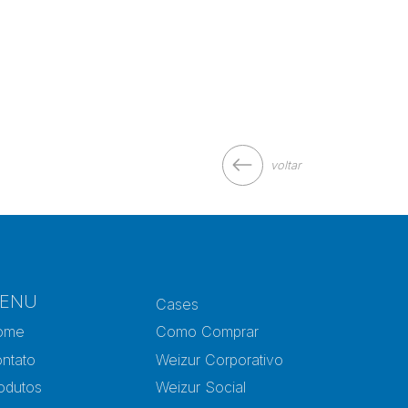
voltar
ENU
Cases
ome
Como Comprar
ntato
Weizur Corporativo
odutos
Weizur Social