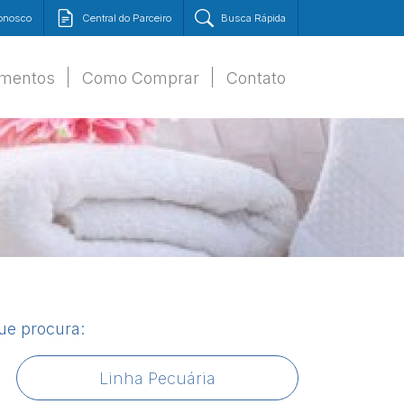
Conosco
Central do Parceiro
Busca Rápida
amentos
Como Comprar
Contato
que procura:
Linha Pecuária