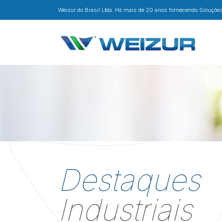
Weizur do Brasil Ltda. Há mais de 20 anos fornecendo Soluções 
Home
Produtos
Destaques
Industriais