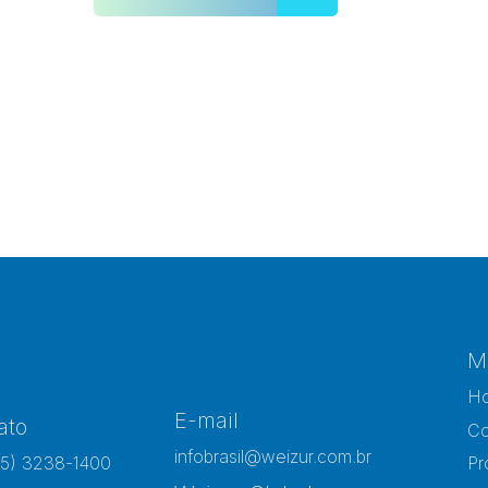
M
H
E-mail
ato
Co
infobrasil@weizur.com.br
15) 3238-1400
Pr