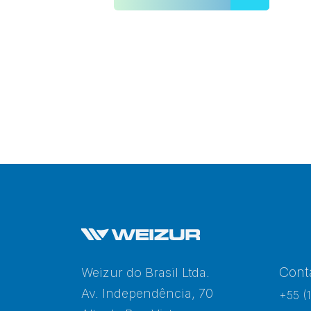
Cont
Weizur do Brasil Ltda.
Av. Independência, 70
+55 (