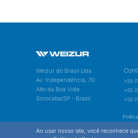
Cont
Weizur do Brasil Ltda.
Av. Independência, 70
+55 (
Alto da Boa Vista
+55 (
Sorocaba/SP - Brasil
+55 (
Polític
Ao usar nosso site, você reconhece q
Weizur 2026 - Todos os direitos reservados