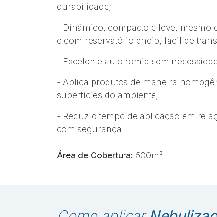
durabilidade;
- Dinâmico, compacto e leve, mesmo
e com reservatório cheio, fácil de trans
- Excelente autonomia sem necessidad
- Aplica produtos de maneira homogê
superfícies do ambiente;
- Reduz o tempo de aplicação em rela
com segurança.
Área de Cobertura:
500m
³
Como aplicar
Nebulizad