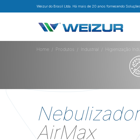
Weizur do Brasil Ltda. Há mais de 20 anos fornecendo Soluções 
Home
Produtos
Industrial
Higienização Indu
Nebulizador
AirMax