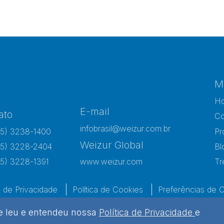
M
H
E-mail
ato
Co
infobrasil@weizur.com.br
15) 3238-1400
Pr
Weizur Global
15) 3228-2404
Bl
15) 3228-1391
www.weizur.com
Tr
a de Privacidade
Política de Cookies
Preferências de 
ue leu e entendeu nossa
Política de Privacidade
e