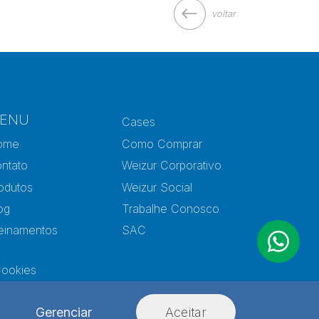
voltar
ENU
Cases
ome
Como Comprar
ntato
Weizur Corporativo
odutos
Weizur Social
og
Trabalhe Conosco
einamentos
SAC
Cookies
Gerenciar
Aceitar
Desenvolvido por
Agência Kombi