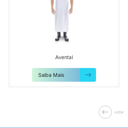
Avental
Saiba Mais
voltar