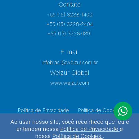
Contato
+55 (15) 3238-1400
+55 (15) 3228-2404
+55 (15) 3228-1391
E-mail
infobrasil@weizur.com.br
Weizur Global
www.weizur.com
Política de Privacidade
Política de Cookies
Preferências de Cookies
Ao usar nosso site, você reconhece que leu e
entendeu nossa
Política de Privacidade
e
nossa
Política de Cookies
.
Weizur 2026 - Todos os direitos reservados