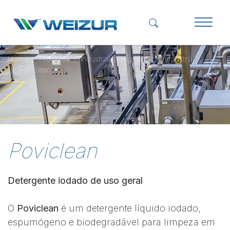
Home
Produtos
Industrial
Higienização Industrial
Poviclean
Poviclean
Detergente iodado de uso geral
O
Poviclean
é um detergente líquido iodado,
espumógeno e biodegradável para limpeza em