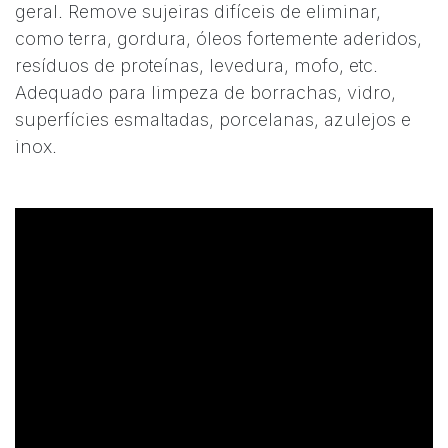
geral. Remove sujeiras difíceis de eliminar,
como terra, gordura, óleos fortemente aderidos,
resíduos de proteínas, levedura, mofo, etc.
Adequado para limpeza de borrachas, vidro,
superfícies esmaltadas, porcelanas, azulejos e
inox.