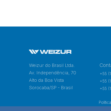
Cont
Weizur do Brasil Ltda.
Av. Independência, 70
+55 (
Alto da Boa Vista
+55 (
Sorocaba/SP - Brasil
+55 (
Polític