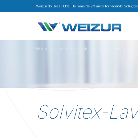
Weizur do Brasil Ltda. Há mais de 20 anos fornecendo Soluções 
Home
Produtos
Industrial
Soluções Para L
Solvitex-Lav