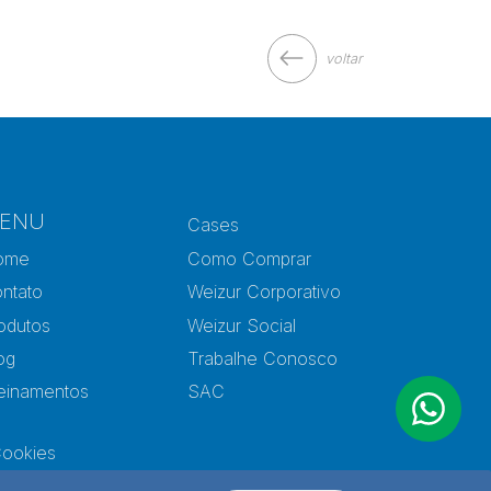
voltar
ENU
Cases
ome
Como Comprar
ntato
Weizur Corporativo
odutos
Weizur Social
og
Trabalhe Conosco
einamentos
SAC
Cookies