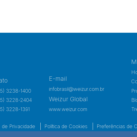
M
H
E-mail
ato
Co
infobrasil@weizur.com.br
15) 3238-1400
Pr
Weizur Global
15) 3228-2404
Bl
15) 3228-1391
www.weizur.com
Tr
a de Privacidade
Política de Cookies
Preferências de 