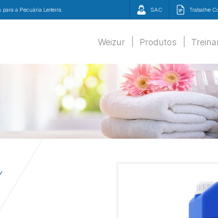
para a Pecuária Leiteira.
SAC
Trabalhe 
Weizur
Produtos
Trein
avanderia
Solvitex-Lav