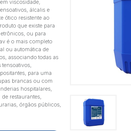
sem viscosidade,
nsoativos, álcalis e
 ótico resistente ao
roduto que existe para
etrônicos, ou para
av é o mais completo
al ou automática de
os, associando todas as
 tensoativos,
epositantes, para uma
oupas brancas ou com
nderias hospitalares,
m de restaurantes,
turarias, órgãos públicos,