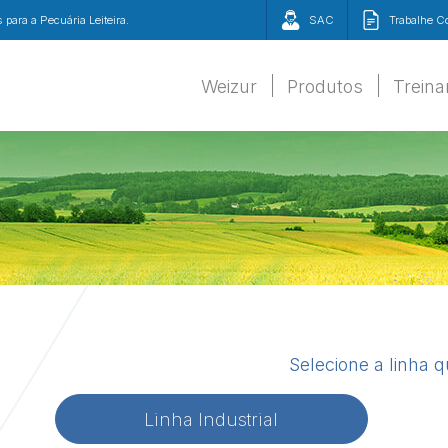
para a Pecuária Leiteira.
SAC
Trabalhe 
Weizur
Produtos
Trein
Selecione a linha 
Linha Industrial