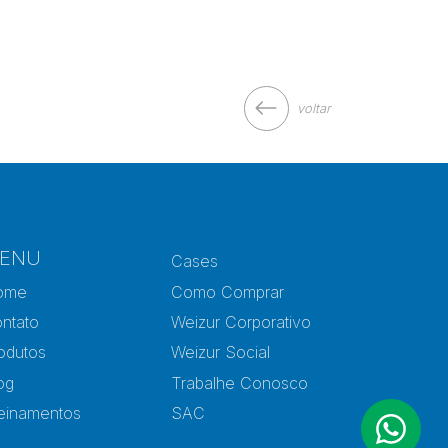
voltar
ENU
Cases
ome
Como Comprar
ntato
Weizur Corporativo
odutos
Weizur Social
og
Trabalhe Conosco
einamentos
SAC