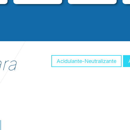
ra
Acidulante-Neutralizante