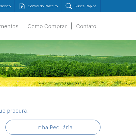
Conosco
Central do Parceiro
Busca Rápida
amentos
Como Comprar
Contato
que procura:
Linha Pecuária