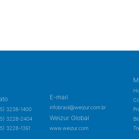
M
H
E-mail
ato
Co
infobrasil@weizur.com.br
15) 3238-1400
Pr
Weizur Global
15) 3228-2404
Bl
15) 3228-1391
www.weizur.com
Tr