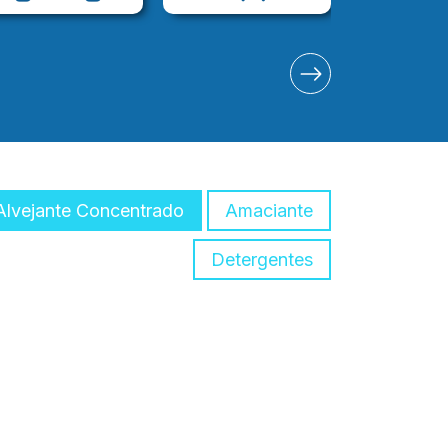
Alvejante Concentrado
Amaciante
Detergentes