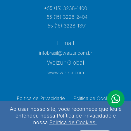
+55 (15) 3238-1400
+55 (15) 3228-2404
+55 (15) 3228-1391
E-mail
infobrasil@weizur.com.br
Weizur Global
www.weizur.com
Política de Privacidade
Política de Cookies
Preferências de Cookies
Ao usar nosso site, você reconhece que leu e
entendeu nossa
Política de Privacidade
e
nossa
Política de Cookies
.
Weizur 2026 - Todos os direitos reservados
Desenvolvido por
Agência Kombi