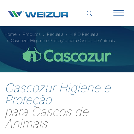
Home
Produtos
Pecuária
H & D Pecuária
Cascozur Higiene e Proteção para Cascos de Animais
Cascozur Higiene e
Proteção
para Cascos de
Animais