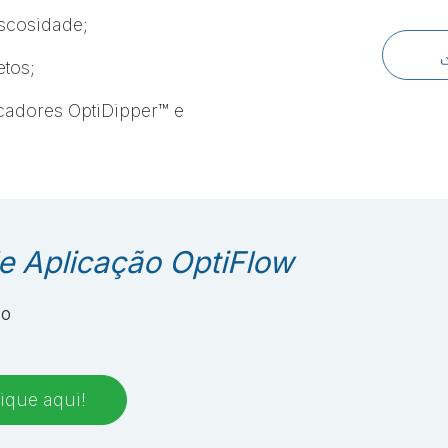
iscosidade;
etos;
icadores OptiDipper™ e
e Aplicação OptiFlow
do
ique aqui!