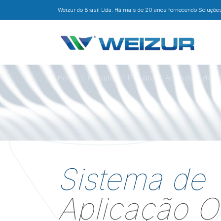
Weizur do Brasil Ltda. Há mais de 20 anos fornecendo Soluções 
Home
Produtos
Pecuária
Acessórios de M
Sistema de
Aplicação O