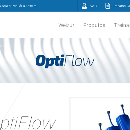
para a Pecuária Leiteira.
SAC
Trabalhe 
Weizur
Produtos
Trein
anejo
Sistema de Aplicação OptiFlow
ptiFlow