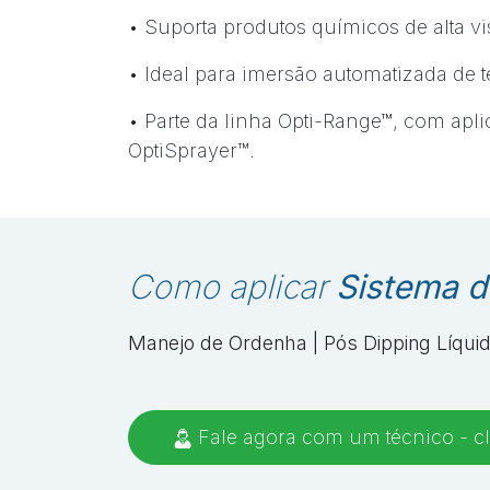
• Suporta produtos químicos de alta v
• Ideal para imersão automatizada de t
• Parte da linha Opti-Range™, com apl
OptiSprayer™.
Como aplicar
Sistema d
Manejo de Ordenha | Pós Dipping Líqui
Fale agora com um técnico - cl