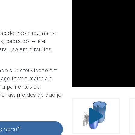
 ácido não espumante
, pedra do leite e
ra uso em circuitos
ndo sua efetividade em
 aço Inox e materiais
equipamentos de
ueiras, moldes de queijo,
comprar?