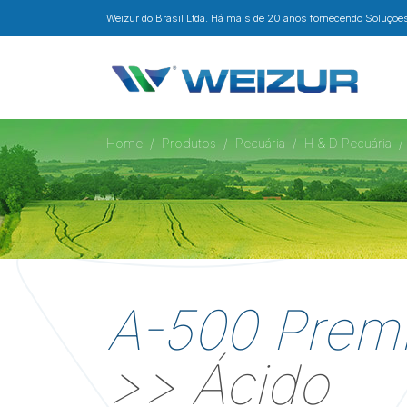
Weizur do Brasil Ltda. Há mais de 20 anos fornecendo Soluções 
Home
Produtos
Pecuária
H & D Pecuária
A-500 Prem
>> Ácido