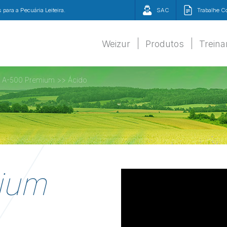
para a Pecuária Leiteira.
SAC
Trabalhe 
Weizur
Produtos
Trein
A-500 Premium >> Ácido
ium