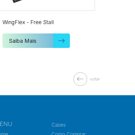
WingFlex - Free Stall
Saiba Mais
voltar
ENU
Cases
ome
Como Comprar