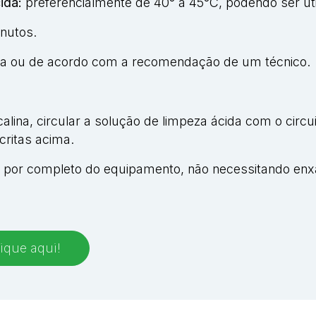
ida:
preferencialmente de 40° a 45°C, podendo ser ut
inutos.
a ou de acordo com a recomendação de um técnico.
alina, circular a solução de limpeza ácida com o circu
ritas acima.
ida por completo do equipamento, não necessitando e
ique aqui!