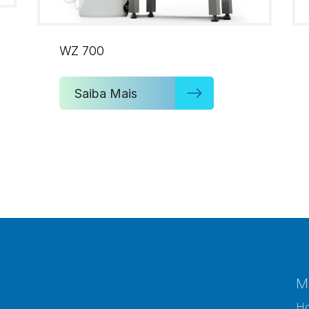
WZ 700
Saiba Mais
M
H