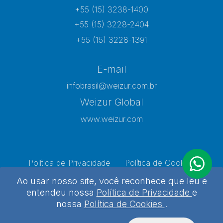
+55 (15) 3238-1400
+55 (15) 3228-2404
+55 (15) 3228-1391
E-mail
infobrasil@weizur.com.br
Weizur Global
www.weizur.com
Política de Privacidade
Política de Cookies
Preferências de Cookies
Ao usar nosso site, você reconhece que leu e
entendeu nossa
Política de Privacidade
e
nossa
Política de Cookies
.
Weizur 2026 - Todos os direitos reservados
Desenvolvido por
Agência Kombi