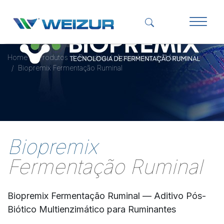
Home
Produtos
Pecuária
Acessórios de Manejo
Biopremix Fermentação Ruminal
Biopremix
Fermentação Ruminal
Biopremix Fermentação Ruminal — Aditivo Pós-
Biótico Multienzimático para Ruminantes