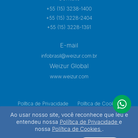
+55 (15) 3238-1400
+55 (15) 3228-2404
+55 (15) 3228-1391
E-mail
infobrasil@weizur.com.br
Weizur Global
www.weizur.com
Política de Privacidade
Política de Cookies
Preferências de Cookies
Ao usar nosso site, você reconhece que leu e
entendeu nossa
Política de Privacidade
e
nossa
Política de Cookies
.
Weizur 2026 - Todos os direitos reservados
Desenvolvido por
Agência Kombi