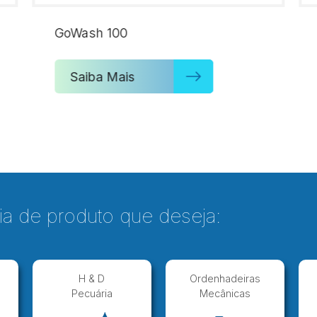
GoWash 100
Saiba Mais
ia de produto que deseja:
H & D
Ordenhadeiras
Pecuária
Mecânicas