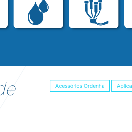
de
Acessórios Ordenha
Aplic