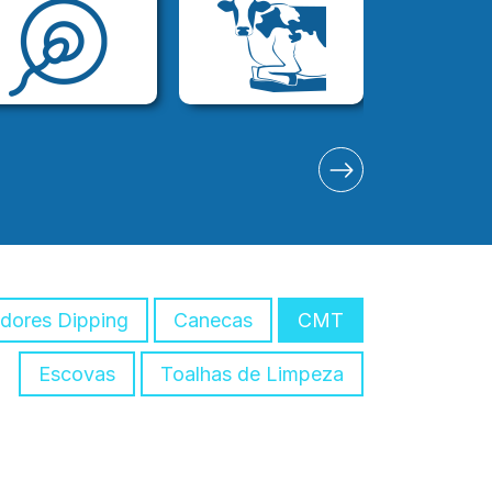
adores Dipping
Canecas
CMT
Escovas
Toalhas de Limpeza