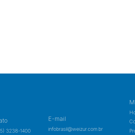
M
H
E-mail
ato
Co
infobrasil@weizur.com.br
15) 3238-1400
Pr