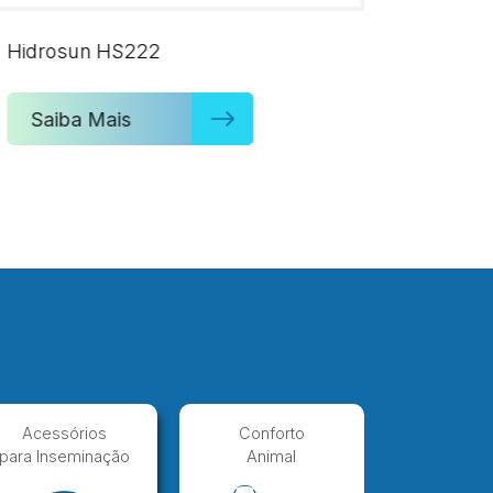
Hidrosun HS222
AfiColla
Saiba Mais
Saib
Acessórios
Conforto
Iten
para Inseminação
Animal
Consumí