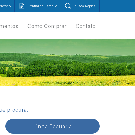
Conosco
Central do Parceiro
Busca Rápida
amentos
Como Comprar
Contato
que procura:
Linha Pecuária