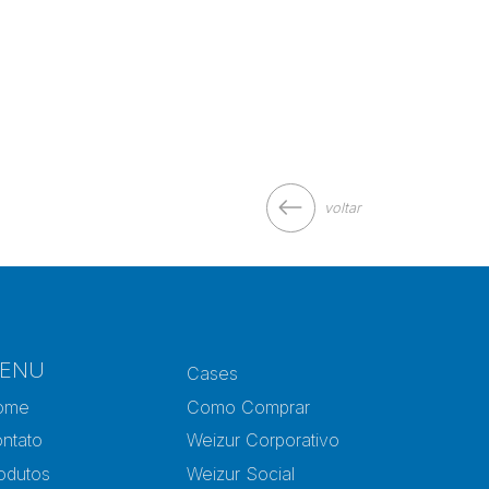
voltar
ENU
Cases
ome
Como Comprar
ntato
Weizur Corporativo
odutos
Weizur Social