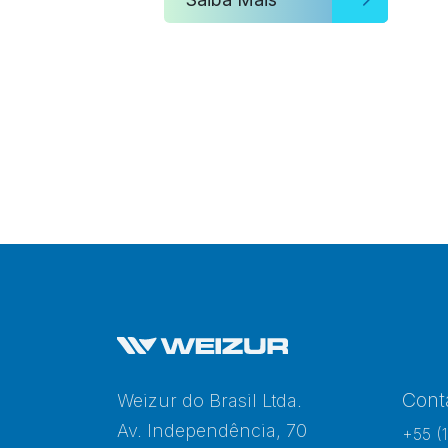
Cont
Weizur do Brasil Ltda.
Av. Independência, 70
+55 (