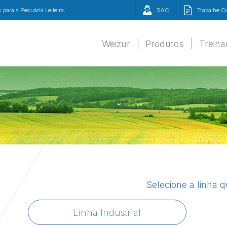
para a Pecuária Leiteira.
SAC
Trabalhe 
Weizur
Produtos
Trein
Selecione a linha 
Linha Industrial