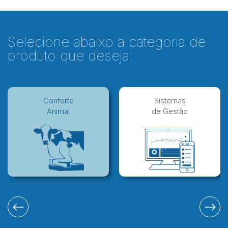
Selecione abaixo a categoria de
produto que deseja:
Conforto
Sistemas
Animal
de Gestão