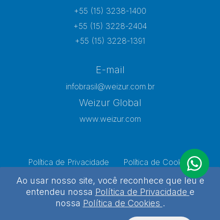
+55 (15) 3238-1400
+55 (15) 3228-2404
+55 (15) 3228-1391
E-mail
infobrasil@weizur.com.br
Weizur Global
www.weizur.com
Política de Privacidade
Política de Cookies
Preferências de Cookies
Ao usar nosso site, você reconhece que leu e
entendeu nossa
Política de Privacidade
e
nossa
Política de Cookies
.
Weizur 2026 - Todos os direitos reservados
Desenvolvido por
Agência Kombi