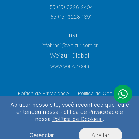
+55 (15) 3228-2404
+55 (15) 3228-1391
E-mail
infobrasil@weizur.com.br
Weizur Global
www.weizur.com
Política de Privacidade
Política de Cookies
Preferências de Cookies
Ao usar nosso site, você reconhece que leu e
entendeu nossa
Política de Privacidade
e
nossa
Política de Cookies
.
Weizur 2026 - Todos os direitos reservados
Desenvolvido por
Agência Kombi
Gerenciar
Aceitar