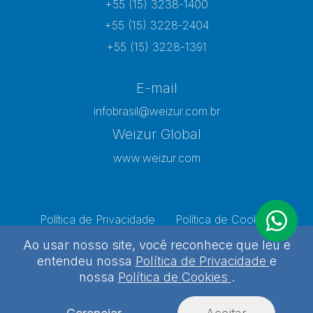
+55 (15) 3238-1400
+55 (15) 3228-2404
+55 (15) 3228-1391
E-mail
infobrasil@weizur.com.br
Weizur Global
www.weizur.com
Política de Privacidade
Política de Cookies
Preferências de Cookies
Ao usar nosso site, você reconhece que leu e
entendeu nossa
Política de Privacidade
e
nossa
Política de Cookies
.
Weizur 2026 - Todos os direitos reservados
Desenvolvido por
Agência Kombi