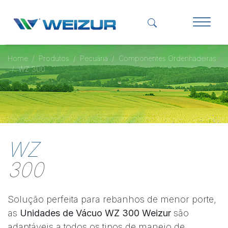
Home
Produtos
Pecuária
Componentes Ordenhadeiras
WZ 300
WZ
300
Solução perfeita para rebanhos de menor porte,
as
Unidades de Vácuo WZ 300 Weizur
são
adaptáveis a todos os tipos de manejo de