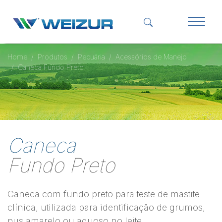
Home
Produtos
Pecuária
Acessórios de Manejo
Caneca Fundo Preto
Caneca
Fundo Preto
Caneca com fundo preto para teste de mastite
clínica, utilizada para identificação de grumos,
pus amarelo ou aquoso no leite.