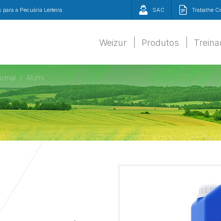
para a Pecuária Leiteira.
SAC
Trabalhe 
Weizur
Produtos
Trein
strial
Alumi