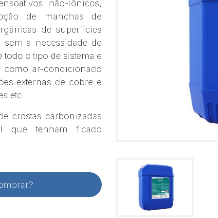
nsoativos não-iônicos,
emoção de manchas de
rgânicas de superfícies
es sem a necessidade de
e todo o tipo de sistema e
l, como ar-condicionado
ações externas de cobre e
s etc.
e crostas carbonizadas
al que tenham ficado
comprar?