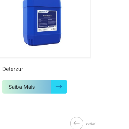
Deterzur
Saiba Mais
voltar