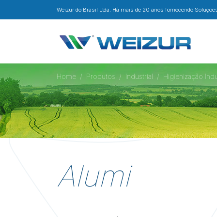
Weizur do Brasil Ltda. Há mais de 20 anos fornecendo Soluções 
Home
Produtos
Industrial
Higienização Indu
Alumi