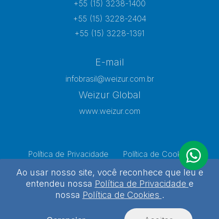
+55 (15) 3238-1400
+55 (15) 3228-2404
+55 (15) 3228-1391
E-mail
infobrasil@weizur.com.br
Weizur Global
www.weizur.com
Política de Privacidade
Política de Cookies
Preferências de Cookies
Ao usar nosso site, você reconhece que leu e
entendeu nossa
Política de Privacidade
e
nossa
Política de Cookies
.
Weizur 2026 - Todos os direitos reservados
Desenvolvido por
Agência Kombi