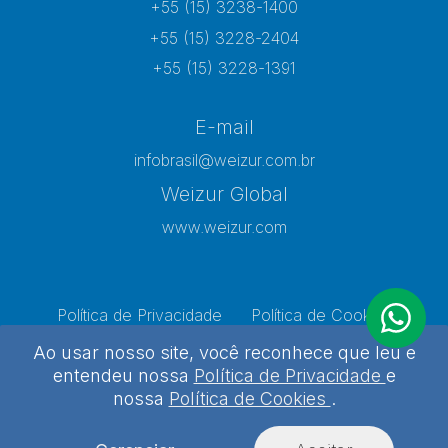
+55 (15) 3238-1400
+55 (15) 3228-2404
+55 (15) 3228-1391
E-mail
infobrasil@weizur.com.br
Weizur Global
www.weizur.com
Política de Privacidade
Política de Cookies
Preferências de Cookies
Ao usar nosso site, você reconhece que leu e
entendeu nossa
Política de Privacidade
e
nossa
Política de Cookies
.
Weizur 2026 - Todos os direitos reservados
Desenvolvido por
Agência Kombi