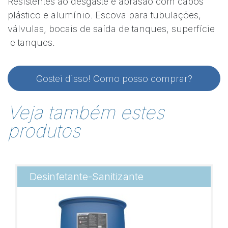
Resistentes ao desgaste e abrasão com cabos
plástico e alumínio. Escova para tubulações,
válvulas, bocais de saída de tanques, superfície
e tanques.
Gostei disso! Como posso comprar?
Veja também estes
produtos
Desinfetante-Sanitizante