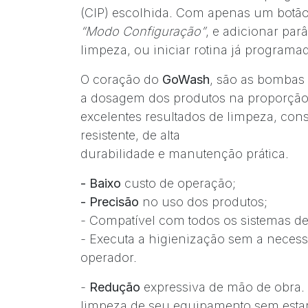
(CIP) escolhida. Com apenas um botão,
“Modo Configuração”
, e adicionar par
limpeza, ou iniciar rotina já programa
O coração do
GoWash
, são as bombas p
a dosagem dos produtos na proporção 
excelentes resultados de limpeza, cons
resistente, de alta
durabilidade e manutenção prática.
- Baixo
custo de operação;
- Precisão
no uso dos produtos;
- Compatível com todos os sistemas d
- Executa a higienização sem a neces
operador.
-
Redução
expressiva de mão de obra. R
limpeza de seu equipamento sem estar