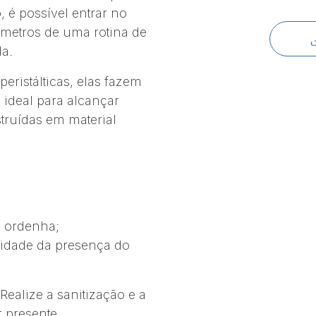
 é possível entrar no
âmetros de uma rotina de
da.
eristálticas, elas fazem
ideal para alcançar
truídas em material
e ordenha;
sidade da presença do
ealize a sanitização e a
 presente.