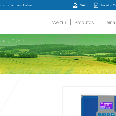
para a Pecuária Leiteira.
SAC
Trabalhe 
Weizur
Produtos
Trein
eite
GoWash