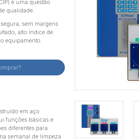
(CIP) é uma questão
 de qualidade.
e segura, sem margens
tado, alto índice de
do equipamento.
comprar?
nstruído em aço
lui funções básicas e
es diferentes para
ama semanal de limpeza