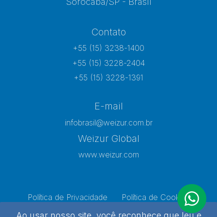
Sorocaba/SP - Brasil
Contato
+55 (15) 3238-1400
+55 (15) 3228-2404
+55 (15) 3228-1391
E-mail
infobrasil@weizur.com.br
Weizur Global
www.weizur.com
Política de Privacidade
Política de Cookies
Preferências de Cookies
Ao usar nosso site, você reconhece que leu e