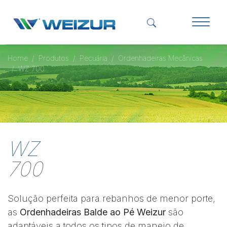
Home
Produtos
Pecuária
Ordenhadeiras Mecânicas
WZ 700
WZ
700
Solução perfeita para rebanhos de menor porte,
as
Ordenhadeiras Balde ao Pé Weizur
são
adaptáveis a todos os tipos de manejo de