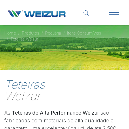
Home
Produtos
Pecuária
Itens Consumíveis
Teteiras Weizur
Teteiras
Weizur
As
Teteiras de Alta Performance Weizur
são
fabricadas com materiais de alta qualidade e
garantem uma excelente vida útil de até 2.500