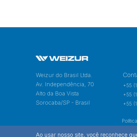
Cont
Weizur do Brasil Ltda.
Av. Independência, 70
+55 (
Alto da Boa Vista
+55 (
Sorocaba/SP - Brasil
+55 (
Polític
Ao usar nosso site, você reconhece q