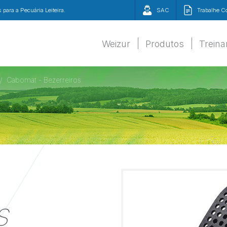
para a Pecuária Leiteira.
SAC
Trabalhe 
Weizur
Produtos
Trein
Cabomat - Bezerreiros
s