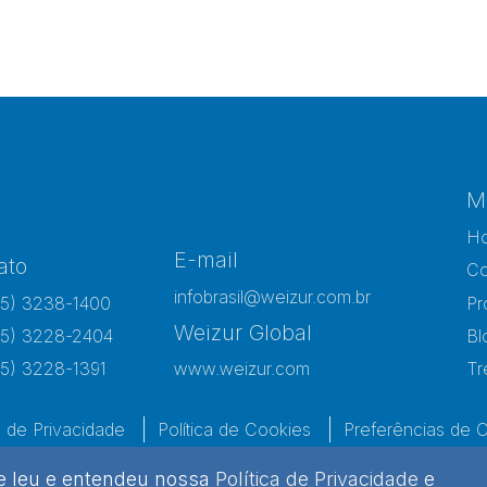
M
H
E-mail
ato
Co
infobrasil@weizur.com.br
15) 3238-1400
Pr
Weizur Global
15) 3228-2404
Bl
15) 3228-1391
www.weizur.com
Tr
a de Privacidade
Política de Cookies
Preferências de 
ue leu e entendeu nossa
Política de Privacidade
e