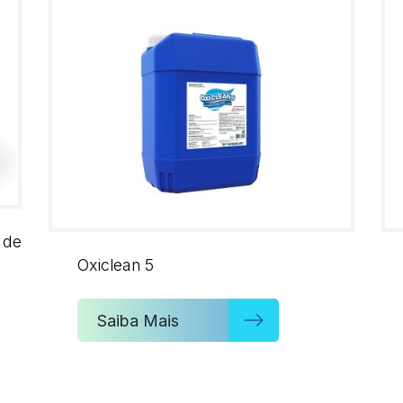
 de
Oxiclean 5
Saiba Mais