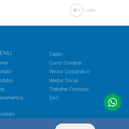
voltar
ENU
Cases
ome
Como Comprar
ntato
Weizur Corporativo
odutos
Weizur Social
og
Trabalhe Conosco
einamentos
SAC
Cookies