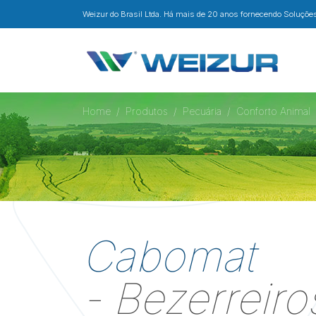
Weizur do Brasil Ltda. Há mais de 20 anos fornecendo Soluções 
Home
Produtos
Pecuária
Conforto Animal
Cabomat
- Bezerreiro