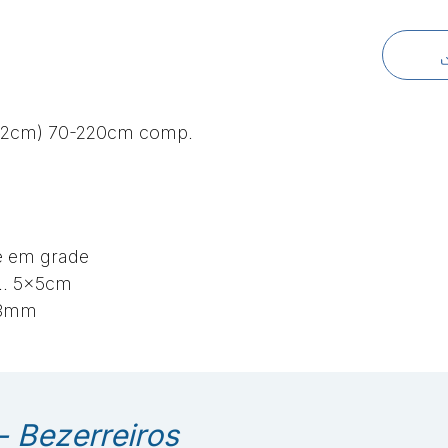
da 2cm) 70-220cm comp.
e em grade
. 5x5cm
 3mm
 Bezerreiros