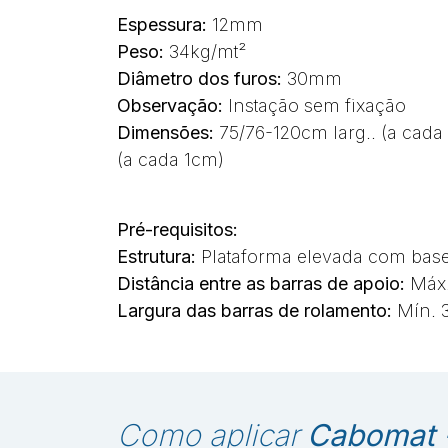
Espessura:
12mm
Peso:
34kg/mt²
Diâmetro dos furos:
30mm
Observação:
Instação sem fixação
Dimensões:
75/76-120cm larg.. (a ca
(a cada 1cm)
Pré-requisitos:
Estrutura:
Plataforma elevada com bas
Distância entre as barras de apoio:
Máx.
Largura das barras de rolamento:
Mín.
Como aplicar
Cabomat -