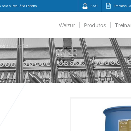
para a Pecuária Leiteira.
SAC
Trabalhe 
Weizur
Produtos
Trein
strial
ProAct