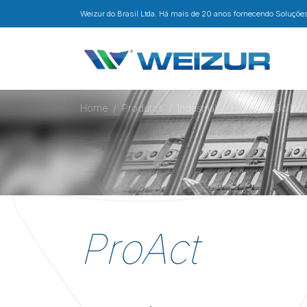
Weizur do Brasil Ltda. Há mais de 20 anos fornecendo Soluções 
Home
Produtos
Industrial
Higienização Indu
ProAct