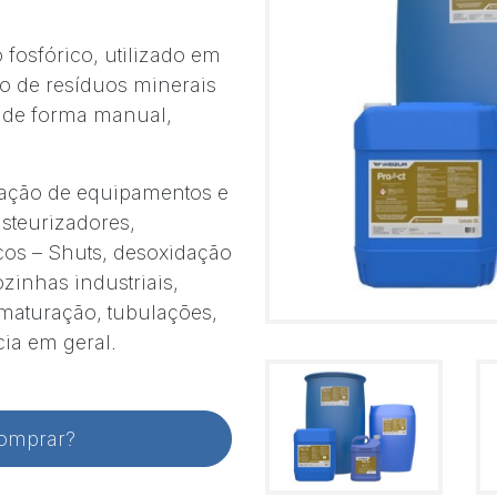
fosfórico, utilizado em
ão de resíduos minerais
s de forma manual,
tação de equipamentos e
asteurizadores,
cos – Shuts, desoxidação
ozinhas industriais,
maturação, tubulações,
cia em geral.
comprar?