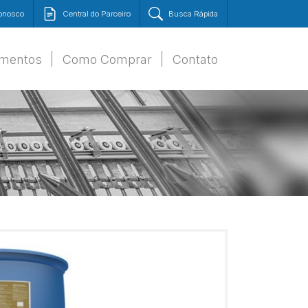
Conosco
Central do Parceiro
Busca Rápida
amentos
Como Comprar
Contato