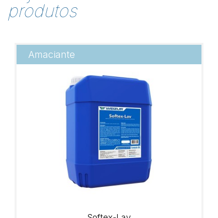
produtos
Amaciante
Softex-Lav