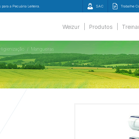
para a Pecuária Leiteira.
SAC
Trabalhe 
Weizur
Produtos
Trein
Higienização
Mangueiras