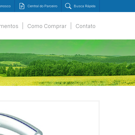
Conosco
Central do Parceiro
Busca Rápida
amentos
Como Comprar
Contato