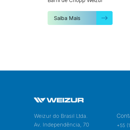
Barril de Chopp Weizur
Saiba Mais
Cont
Weizur do Brasil Ltda.
Av. Independência, 70
+55 (