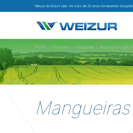
Weizur do Brasil Ltda. Há mais de 20 anos fornecendo Soluções 
Home
Produtos
Industrial
Acessórios para 
Mangueiras