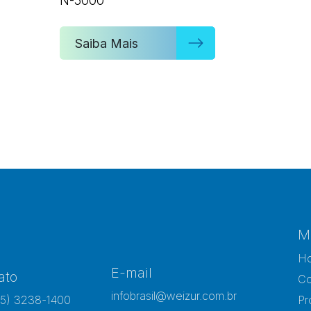
N-5000
Saiba Mais
M
H
E-mail
ato
Co
infobrasil@weizur.com.br
15) 3238-1400
Pr