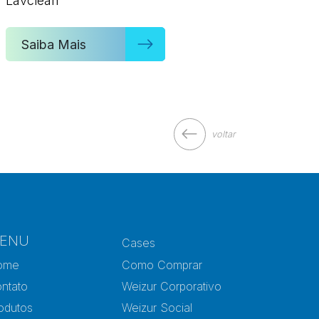
Lavclean
Saiba Mais
voltar
ENU
Cases
ome
Como Comprar
ntato
Weizur Corporativo
odutos
Weizur Social