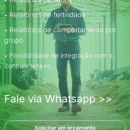
•
Relatórios de fertilidade
•
Relatórios de comportamento por
•
grupo
Possibilidade de integração com o
•
controle leiteiro
Fale via Whatsapp >>
Solicitar um orçamento